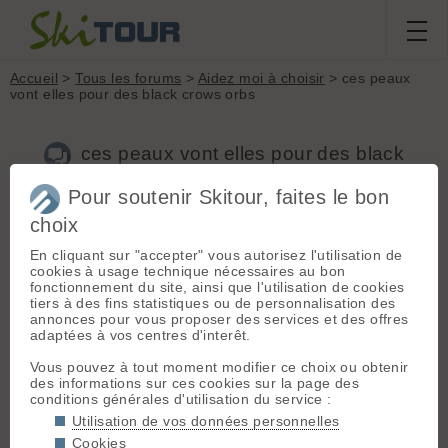
Accueil
>
Tous les forums
>
Aidez moi à choisir
> ces peaux
vont elles pour des black crows orbs
ces peaux vont elles pour des black
crows orbs
Pour soutenir Skitour, faites le bon
choix
Nouveau sujet
Voir tous les sujets
Chercher
Archives
En cliquant sur "accepter" vous autorisez l'utilisation de
cookies à usage technique nécessaires au bon
A
antonin
[
10
posts] - Le 27/12/2010 19:41
fonctionnement du site, ainsi que l'utilisation de cookies
tiers à des fins statistiques ou de personnalisation des
bonjour,
annonces pour vous proposer des services et des offres
je voulais savoir si ces peaux allaient pour des ski black crows
adaptées à vos centres d'interêt.
orbs en 179cm (2009) car en fait je me demande si pas trop
mince car ne sont pas pile poil au patin... j'hésite
Vous pouvez à tout moment modifier ce choix ou obtenir
quoi!
des informations sur ces cookies sur la page des
en fait elle sont neuve mais taillées déjà.
conditions générales d'utilisation du service :
les cotes des peaux:
L : 160, l patin 80, l spatule avant : 110 et l spatule arriere :
Utilisation de vos données personnelles
100
Cookies