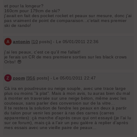
et pour la longeur?
160cm pour 179cm de ski?
j'avait en fait des pocket rocket et peaux sur mesure, donc j'ai
pas vraiment de point de comparaison...c'etait mes premier
ski de rando!
A
antonin
[
10
posts] - Le 05/01/2011 22:36
j'ai les peaux, c'est ce qu'il me fallait!
je ferais un CR de mes premiere sorties sur les black crows
Orbs! 😎
Z
zoom
[
956
posts] - Le 05/01/2011 22:47
Cà ira en poudreuse ou neige souple, avec une trace large
plus ou moins "à plat". Mais à mon avis, tu auras bien du mal
à monter en traversée sur une neige béton, même avec les
couteaux, sans parler des conversion sur de la vitre...
Il te restera la solution de fendre les peaux en deux à partir
du talon pour venir les poser à ras des carres (carres
apparentes): çà marche d'après ceux qui ont essayé (je l'ai lu
sur ce forum), mais çà a l'air un peu galère à replier d'après
mes essais avec une vieille paire de peaux...