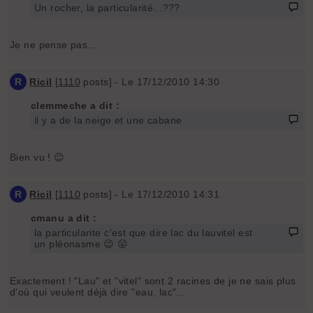
Un rocher, la particularité...???
Je ne pense pas...
R
Ricil
[
1110
posts] - Le 17/12/2010 14:30
clemmeche a dit :
il y a de la neige et une cabane
Bien vu ! 😉
R
Ricil
[
1110
posts] - Le 17/12/2010 14:31
cmanu a dit :
la particularite c'est que dire lac du lauvitel est
un pléonasme 😉 😜
Exactement ! "Lau" et "vitel" sont 2 racines de je ne sais plus
d'où qui veulent déjà dire "eau, lac"...