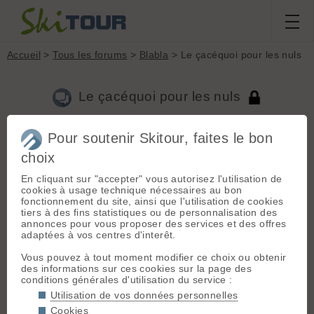
Accueil
>
Tous les forums
>
Blabla
> Le çacéquoi pour les nuls
Le çacéquoi pour les nuls
Pour soutenir Skitour, faites le bon
Aller à la page :
Précédente
1
...
78
79
80
81
82
83
84
...
506
choix
Suivante
En cliquant sur "accepter" vous autorisez l'utilisation de
Nouveau sujet
Voir tous les sujets
Chercher
Archives
cookies à usage technique nécessaires au bon
fonctionnement du site, ainsi que l'utilisation de cookies
J
jc69
[
2646
posts] - Le 17/12/2010 09:59
tiers à des fins statistiques ou de personnalisation des
annonces pour vous proposer des services et des offres
ça ne serait pas une réserve intégrale, la particularité ?
adaptées à vos centres d'interêt.
Vous pouvez à tout moment modifier ce choix ou obtenir
Y
yesode
[
117
posts] - Le 17/12/2010 10:05
des informations sur ces cookies sur la page des
conditions générales d'utilisation du service :
Un barrage pour la particularité?
Utilisation de vos données personnelles
Cookies