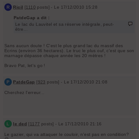
R
Ricil
[
1110
posts] - Le 17/12/2010 15:28
PatdeGap a dit :
Le lac du Lauvitel et sa réserve intégrale, peut-
être...
Sans aucun doute ! C'est le plus grand lac du massif des
Ecrins (environ 36 hectares). Le truc le plus ouf, c'est que son
marnage dépasse chaque année les 20 mètres !
Bravo Pat, let's go !
P
PatdeGap
[
923
posts] - Le 17/12/2010 21:08
Cherchez l'erreur...
L
le ded
[
1177
posts] - Le 17/12/2010 21:16
Le gazier, qui va attaquer le couloir, n'est pas en condition?