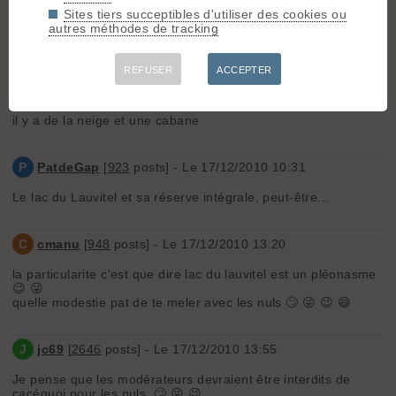
Y
Yom05
[
1216
posts] - Le 17/12/2010 10:12
Sites tiers succeptibles d'utiliser des cookies ou
autres méthodes de tracking
Un rocher, la particularité...???
REFUSER
ACCEPTER
C
clemmeche
[
71
posts] - Le 17/12/2010 10:22
il y a de la neige et une cabane
P
PatdeGap
[
923
posts] - Le 17/12/2010 10:31
Le lac du Lauvitel et sa réserve intégrale, peut-être...
C
cmanu
[
948
posts] - Le 17/12/2010 13:20
la particularite c'est que dire lac du lauvitel est un pléonasme
😉 😜
quelle modestie pat de te meler avec les nuls 🙄 😜 😉 😄
J
jc69
[
2646
posts] - Le 17/12/2010 13:55
Je pense que les modérateurs devraient être interdits de
çacéquoi pour les nuls. 🙄 😜 😉