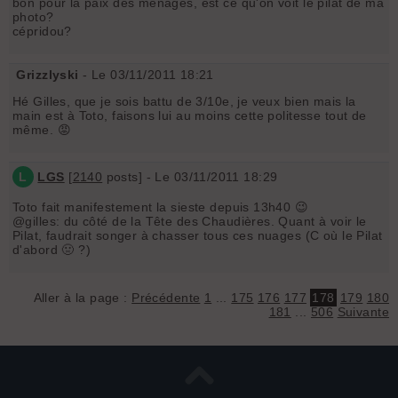
bon pour la paix des ménages, est ce qu'on voit le pilat de ma
photo?
cépridou?
Grizzlyski
- Le 03/11/2011 18:21
Hé Gilles, que je sois battu de 3/10e, je veux bien mais la
main est à Toto, faisons lui au moins cette politesse tout de
même. 😡
L
LGS
[
2140
posts] - Le 03/11/2011 18:29
Toto fait manifestement la sieste depuis 13h40 😉
@gilles: du côté de la Tête des Chaudières. Quant à voir le
Pilat, faudrait songer à chasser tous ces nuages (C où le Pilat
d'abord 🤢 ?)
Aller à la page :
Précédente
1
...
175
176
177
178
179
180
181
...
506
Suivante