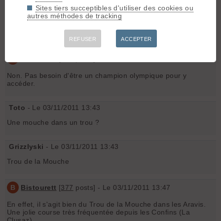
pierrez
- Le 03/11/2011 13:24
Sites tiers succeptibles d'utiliser des cookies ou
autres méthodes de tracking
C'est dans le dévoluy ?
Le chourum olympique ? La Corne ?
REFUSER
ACCEPTER
B
Bistourett
[
377
posts] - Le 03/11/2011 13:25
Non. Pas besoin d'être un champion olympique pour y
accéder.
Toto
- Le 03/11/2011 13:43
Une mouche dans un trou ?
Grizzlyski
- Le 03/11/2011 13:43
Trou de la Mouche
B
Bistourett
[
377
posts] - Le 03/11/2011 13:47
En effet, il s'agit bien du Trou de la Mouche dans les Aravis.
Une jolie course très fréquentée depuis les Confins (La
Clusaz).