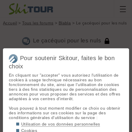
Accueil
>
Tous les forums
>
Blabla
> Le çacéquoi pour les nuls
Le çacéquoi pour les nuls
Pour soutenir Skitour, faites le bon
Aller à la page :
Précédente
1
...
175
176
177
178
179
180
choix
181
...
506
Suivante
En cliquant sur "accepter" vous autorisez l'utilisation de
Nouveau sujet
Voir tous les sujets
Chercher
Archives
cookies à usage technique nécessaires au bon
fonctionnement du site, ainsi que l'utilisation de cookies
B
Bistourett
[
377
posts] - Le 03/11/2011 13:19
tiers à des fins statistiques ou de personnalisation des
annonces pour vous proposer des services et des offres
Je voulais juste relancer le jeu pas forcément prendre la
adaptées à vos centres d'interêt.
main. 😉
Vous pouvez à tout moment modifier ce choix ou obtenir
Quel est cet endroit givré ?
des informations sur ces cookies sur la page des
conditions générales d'utilisation du service :
Utilisation de vos données personnelles
Cookies