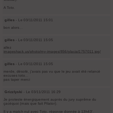
A Toto.
gilles
- Le 03/11/2011 15:01
bon alors...
gilles
- Le 03/11/2011 15:05
allez
imageshack.us/photo/my-images/856/glacial1757011.jpg/
gilles
- Le 03/11/2011 15:05
merde, désolé, j'avais pas vu que le jeu avait été relancé
excuses toto...
pas taper merci
Grizzlyski
- Le 03/11/2011 16:29
Je proteste énergiquement auprès du jury suprême du
çacéquoi (mais que fait Pilator).
Il y a match nul avec Toto, réponse donnée à 13h43'.