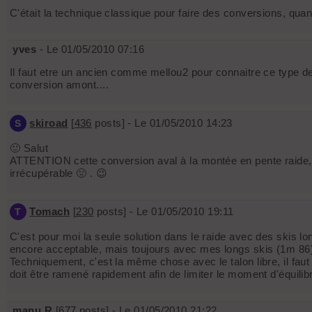
C'était la technique classique pour faire des conversions, quand
yves
- Le 01/05/2010 07:16
Il faut etre un ancien comme mellou2 pour connaitre ce type de 
conversion amont....
skiroad
[
436
posts] - Le 01/05/2010 14:23
S
🙂 Salut
ATTENTION cette conversion aval à la montée en pente raide, ne
irrécupérable 🤢 . 😉
Tomach
[
230
posts] - Le 01/05/2010 19:11
T
C'est pour moi la seule solution dans le raide avec des skis lo
encore acceptable, mais toujours avec mes longs skis (1m 86
Techniquement, c'est la même chose avec le talon libre, il faut
doit être ramené rapidement afin de limiter le moment d'équilibr
manu R
[
677
posts] - Le 01/05/2010 21:22