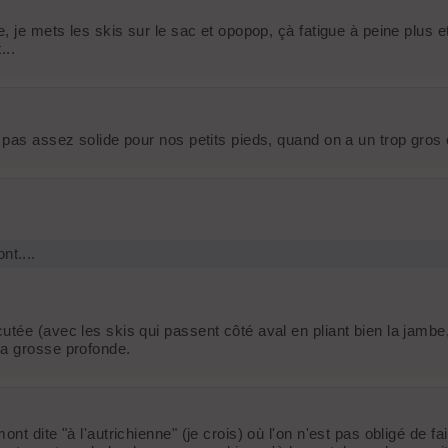
e, je mets les skis sur le sac et opopop, çà fatigue à peine plus
...
pas assez solide pour nos petits pieds, quand on a un trop gros c
nt....
ée (avec les skis qui passent côté aval en pliant bien la jambe, 
la grosse profonde.
t dite "à l'autrichienne" (je crois) où l'on n'est pas obligé de fa