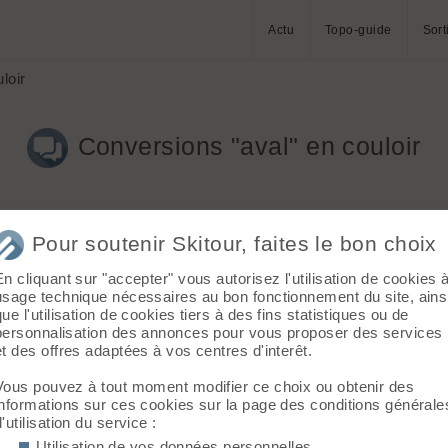
Actu
Topo-guide
Sort
loir
Conversions "aval" en couloir
Pour soutenir Skitour, faites le bon choix
En cliquant sur "accepter" vous autorisez l'utilisation de cookies 
usage technique nécessaires au bon fonctionnement du site, ains
que l'utilisation de cookies tiers à des fins statistiques ou de
kitour ... contexte remontée de couloir, pente forte, "conversion 
personnalisation des annonces pour vous proposer des services
peut il l'expliquer ?
et des offres adaptées à vos centres d'interêt.
Vous pouvez à tout moment modifier ce choix ou obtenir des
informations sur ces cookies sur la page des conditions générale
d'utilisation du service :
Utilisation de vos données personnelles