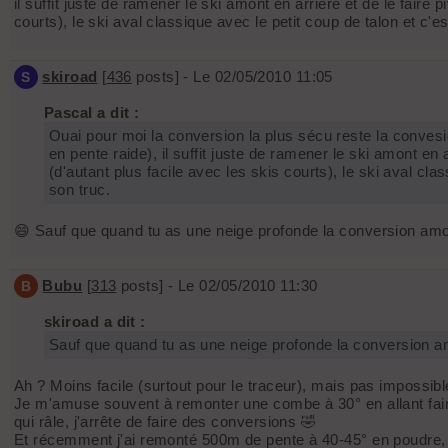
il suffit juste de ramener le ski amont en arrière et de le faire 
courts), le ski aval classique avec le petit coup de talon et c'
skiroad
[
436
posts] - Le 02/05/2010 11:05
S
Pascal a dit :
Ouai pour moi la conversion la plus sécu reste la convesion
en pente raide), il suffit juste de ramener le ski amont en 
(d'autant plus facile avec les skis courts), le ski aval cl
son truc.
😄 Sauf que quand tu as une neige profonde la conversion amont
Bubu
[
313
posts] - Le 02/05/2010 11:30
B
skiroad a dit :
Sauf que quand tu as une neige profonde la conversion am
Ah ? Moins facile (surtout pour le traceur), mais pas impossible
Je m'amuse souvent à remonter une combe à 30° en allant faire 
qui râle, j'arrête de faire des conversions 🤣
Et récemment j'ai remonté 500m de pente à 40-45° en poudre,