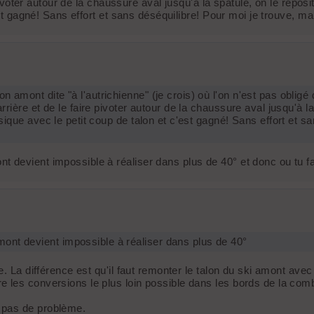
pivoter autour de la chaussure aval jusqu'à la spatule, on le reposi
est gagné! Sans effort et sans déséquilibre! Pour moi je trouve, m
 amont dite "à l'autrichienne" (je crois) où l'on n'est pas obligé 
arrière et de le faire pivoter autour de la chaussure aval jusqu'à la
assique avec le petit coup de talon et c'est gagné! Sans effort et 
 devient impossible à réaliser dans plus de 40° et donc ou tu fai
ont devient impossible à réaliser dans plus de 40°
. La différence est qu'il faut remonter le talon du ski amont avec
les conversions le plus loin possible dans les bords de la combe
 pas de problème.