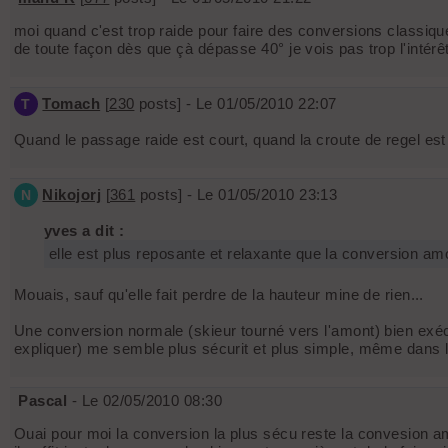
moi quand c'est trop raide pour faire des conversions classiqu
de toute façon dès que çà dépasse 40° je vois pas trop l'intérêt
Tomach
[
230
posts] - Le 01/05/2010 22:07
T
Quand le passage raide est court, quand la croute de regel est 
Nikojorj
[
361
posts] - Le 01/05/2010 23:13
N
yves a dit :
elle est plus reposante et relaxante que la conversion amo
Mouais, sauf qu'elle fait perdre de la hauteur mine de rien...
Une conversion normale (skieur tourné vers l'amont) bien exécut
expliquer) me semble plus sécurit et plus simple, même dans 
Pascal
- Le 02/05/2010 08:30
Ouai pour moi la conversion la plus sécu reste la convesion amon