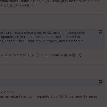
tionne dans l'autre direction (d'autant plus facile avec les skis
ais à chacun son truc.
de faire l'essui glace avec le ski amont ( impossible
 spatule, on le repositionne dans l'autre direction
sans déséquilibre! Pour moi je trouve, mais à chacun
s la conversion aval 🙂 ou tu monte à pied 🤣 . 😉
 le baton.
, en visant des contre-pente à 50° 😄 Si derrière il y en un