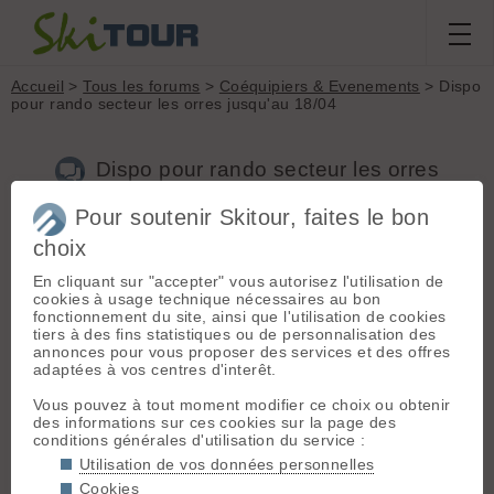
Accueil
>
Tous les forums
>
Coéquipiers & Evenements
> Dispo
pour rando secteur les orres jusqu'au 18/04
Dispo pour rando secteur les orres
jusqu'au 18/04
Pour soutenir Skitour, faites le bon
choix
Nouveau sujet
Voir tous les sujets
Chercher
Archives
En cliquant sur "accepter" vous autorisez l'utilisation de
cookies à usage technique nécessaires au bon
J
jean-paul
[
7
posts] - Le 06/04/2010 09:44
fonctionnement du site, ainsi que l'utilisation de cookies
tiers à des fins statistiques ou de personnalisation des
Bonjour,
annonces pour vous proposer des services et des offres
adaptées à vos centres d'interêt.
Je suis dispo pour rando dans le secteur des orres, crevoux,
embrun jusqu'au 18 avril.
Vous pouvez à tout moment modifier ce choix ou obtenir
des informations sur ces cookies sur la page des
Je me remets d'un accident de moto, donc je ne prendrai pas
conditions générales d'utilisation du service :
de risque cette année. Rando tranquille, je monte à 300/400
m à l'heure et pour la descente, je me débrouille jusqu'à 3 de
Utilisation de vos données personnelles
difficulté.
Cookies