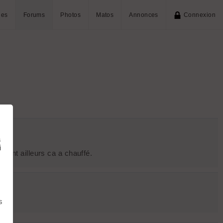
ies
Forums
Photos
Matos
Annonces
Connexion
à
i
ndant ailleurs ca a chauffé.
s