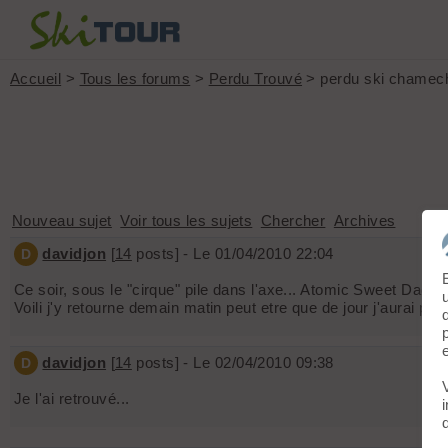
Accueil
>
Tous les forums
>
Perdu Trouvé
> perdu ski chamec
Nouveau sujet
Voir tous les sujets
Chercher
Archives
davidjon
[
14
posts] - Le 01/04/2010 22:04
D
Ce soir, sous le "cirque" pile dans l'axe... Atomic Sweet Daddy
Voili j'y retourne demain matin peut etre que de jour j'aurai p
davidjon
[
14
posts] - Le 02/04/2010 09:38
D
Je l'ai retrouvé...