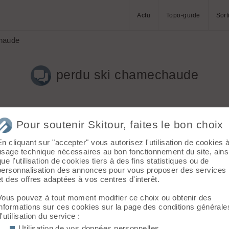
Actu
Topo-guide
Sort
haude
perdu ski chamechaude
Pour soutenir Skitour, faites le bon choix
En cliquant sur "accepter" vous autorisez l'utilisation de cookies 
 + diamir ... Si des fois quelqu'un tombe dessus
usage technique nécessaires au bon fonctionnement du site, ains
lus de chances, sinon c'est resté poudreux bien a gauche en desce
que l'utilisation de cookies tiers à des fins statistiques ou de
personnalisation des annonces pour vous proposer des services
et des offres adaptées à vos centres d'interêt.
Vous pouvez à tout moment modifier ce choix ou obtenir des
informations sur ces cookies sur la page des conditions générale
d'utilisation du service :
Utilisation de vos données personnelles