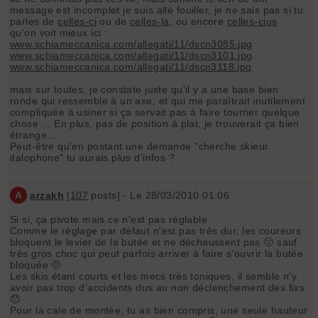
message est incomplet je suis allé fouiller, je ne sais pas si tu
parles de
celles-ci
ou de
celles-là
, ou encore
celles-cius
qu'on voit mieux ici :
www.schiameccanica.com/allegati/11/dscn3085.jpg
www.schiameccanica.com/allegati/11/dscn3101.jpg
www.schiameccanica.com/allegati/11/dscn3118.jpg
mais sur toutes, je constate juste qu'il y a une base bien
ronde qui ressemble à un axe, et qui me paraîtrait inutilement
compliquée à usiner si ça servait pas à faire tourner quelque
chose ... En plus, pas de position à plat, je trouverait ça bien
étrange ...
Peut-être qu'en postant une demande "cherche skieur
italophone" tu aurais plus d'infos ?
A
arzakh
[
107
posts] - Le 28/03/2010 01:06
Si si, ça pivote mais ce n'est pas réglable.
Comme le réglage par défaut n'est pas très dur, les coureurs
bloquent le levier de la butée et ne déchaussent pas 🤢 sauf
très gros choc qui peut parfois arriver à faire s'ouvrir la butée
bloquée 🤨
Les skis étant courts et les mecs très toniques, il semble n'y
avoir pas trop d'accidents dus au non déclenchement des fixs
😯
Pour la cale de montée, tu as bien compris, une seule hauteur