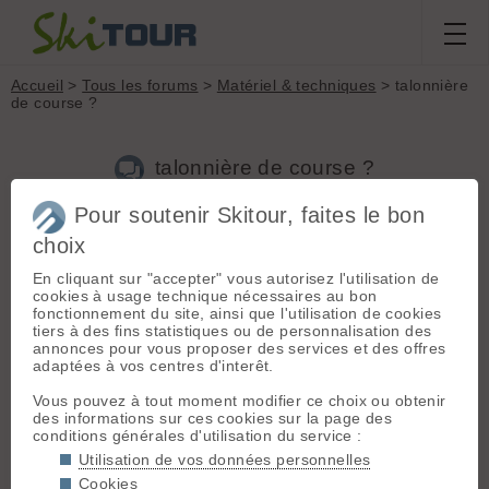
Accueil
>
Tous les forums
>
Matériel & techniques
> talonnière
de course ?
talonnière de course ?
Pour soutenir Skitour, faites le bon
Nouveau sujet
Voir tous les sujets
Chercher
Archives
choix
MarcO
- Le 27/03/2010 09:27
En cliquant sur "accepter" vous autorisez l'utilisation de
cookies à usage technique nécessaires au bon
Bonjour,
fonctionnement du site, ainsi que l'utilisation de cookies
tiers à des fins statistiques ou de personnalisation des
Je suis intéressé par une talonnière de course, en particulier
annonces pour vous proposer des services et des offres
la schia :
adaptées à vos centres d'interêt.
www.schiameccanica.com/visualizz
… 3Ein+ergal
Vous pouvez à tout moment modifier ce choix ou obtenir
des informations sur ces cookies sur la page des
Je voudrais cependant qu'on me confirme ce que je suppose,
conditions générales d'utilisation du service :
car ne parlant pas l'italien, je ne suis pas sur d'avoir tout
Utilisation de vos données personnelles
compris :
Cookies