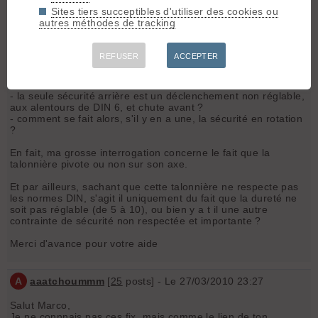
- Contrairement aux talonnière dynafit standard, la talonnière
Sites tiers succeptibles d'utiliser des cookies ou
est fixe et ne pivote pas sur son axe ?
autres méthodes de tracking
- ce qui induit qu'on est soit en position descente, soit avec
l'espèce de couvercle se rabattant, en position montée mais
avec obligatoirement une cale de montée de la hauteur de la
REFUSER
ACCEPTER
talonnière ?
- la talonnière ne pivote pas non plus en descente en sécurité
arrière ?
- la seule sécurité arrière est un déclenchement non réglable,
aux alentours de DIN 6, et chute avant ?
- comment se fait alors, s'il y en a une, la sécurité en rotation
?
En fait, ma grosse interrogation concerne le fait que la
talonnière pivote ou non sur son axe.
Et par ailleurs, sachant que cette talonnière ne respecte pas
les normes DIN, s'agit il uniquement du fait que la dureté ne
soit pas réglable (de 5 à 10), ou bien y a t il une autre
contrainte de sécurité non respectée et importante ?
Merci d'avance pour votre aide
A
aaatchoummm
[
25
posts] - Le 27/03/2010 23:27
Salut Marco,
Je ne connnais pas ces fix, mais comme le lien de ton