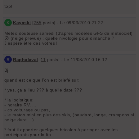
top!
K
Kayaski
[
255
posts] - Le 09/03/2010 21:22
Météo douteuse samedi (d'après modèles GFS de météociel)
😮 (neige prévue) : quelle nivologie pour dimanche ?
J'espère être des votres !
R
Raphalaval
[
11
posts] - Le 11/03/2010 16:12
Bj,
quand est ce que l'on est briefé sur:
* yes, ça a lieu ??? à quelle date ???
* la logistique:
- horaire RV, ...
- co voiturage ou pas,
- le matos mini en plus des skis, (baudard, longe, crampons si
neige dure ...)
* faut il apporter quelques bricoles à partager avec les
participants pour la fin