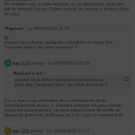
On montera par la voie normale, et on descendra peut-etre
par le versant Est sur Oulles (manip de voiture à prévoir dans
ce cas).
Raphael
- Le 08/03/2010 20:37
Bj,
pouvez vous donne quelques indications au sujet des
"horaires types" de cette aventure ?
N
nat
[
628
posts] - Le 08/03/2010 22:28
Raphael a dit :
pouvez vous donne quelques indications au
sujet des "horaires types" de cette aventure ?
Ca va beaucoup dépendre des températures et de
l'ensoleillement le jour J. Il faudra compter 4h pour monter.
Selon les températures, ce sera départ entre 6h et 8h, et
départ de grenoble 1h30 plus tot (car c'est un versant Est)
E
ela
[
205
posts] - Le 09/03/2010 15:12