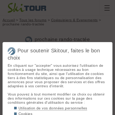
Accueil
>
Tous les forums
>
Coéquipiers & Evenements
>
prochaine rando-tractée
prochaine rando-tractée
Pour soutenir Skitour, faites le bon
Nouveau sujet
Voir tous les sujets
Chercher
Archives
choix
E
ela
[
205
posts] - Le 08/03/2010 13:01
En cliquant sur "accepter" vous autorisez l'utilisation de
cookies à usage technique nécessaires au bon
Prochaine rando-tractée: 13
/14
mars 2010
fonctionnement du site, ainsi que l'utilisation de cookies
objectif : Grand Galbert, massif du taillefer
tiers à des fins statistiques ou de personnalisation des
sondage doodle pour la participation:
annonces pour vous proposer des services et des offres
www.doodle.com/7ku29btb6fpfpp3r
adaptées à vos centres d'interêt.
Le principe est d'aider Nathanael à se hisser au sommet, en
Vous pouvez à tout moment modifier ce choix ou obtenir
ski-fauteuil (ou bob-ski), a l'aide d'un encordement type
des informations sur ces cookies sur la page des
"chien de traineau". Esprit festif et sportif garanti. En
conditions générales d'utilisation du service :
partenariat avec l'association NatNCo
natnco.free.fr/
Utilisation de vos données personnelles
Cookies
[Edité par nat le 11/03/2010 23:52]