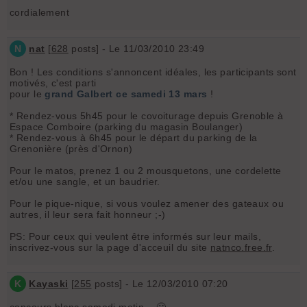
cordialement
N
nat
[
628
posts] - Le 11/03/2010 23:49
Bon ! Les conditions s'annoncent idéales, les participants sont
motivés, c'est parti
pour le
grand Galbert ce samedi 13 mars
!
* Rendez-vous 5h45 pour le covoiturage depuis Grenoble à
Espace Comboire (parking du magasin Boulanger)
* Rendez-vous à 6h45 pour le départ du parking de la
Grenonière (près d'Ornon)
Pour le matos, prenez 1 ou 2 mousquetons, une cordelette
et/ou une sangle, et un baudrier.
Pour le pique-nique, si vous voulez amener des gateaux ou
autres, il leur sera fait honneur ;-)
PS: Pour ceux qui veulent être informés sur leur mails,
inscrivez-vous sur la page d'acceuil du site
natnco.free.fr
.
K
Kayaski
[
255
posts] - Le 12/03/2010 07:20
concours blanc samedi matin... 🙁