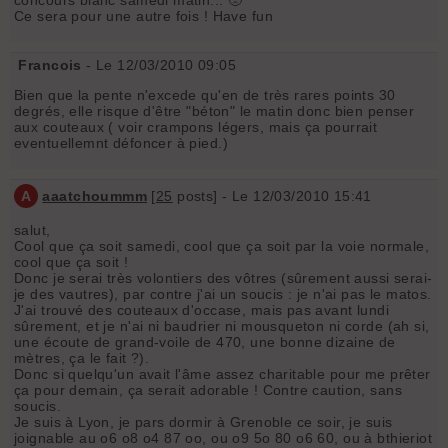
Ce sera pour une autre fois ! Have fun
Francois
- Le 12/03/2010 09:05
Bien que la pente n'excede qu'en de très rares points 30
degrés, elle risque d'être "béton" le matin donc bien penser
aux couteaux ( voir crampons légers, mais ça pourrait
eventuellemnt défoncer à pied.)
A
aaatchoummm
[
25
posts] - Le 12/03/2010 15:41
salut,
Cool que ça soit samedi, cool que ça soit par la voie normale,
cool que ça soit !
Donc je serai très volontiers des vôtres (sûrement aussi serai-
je des vautres), par contre j'ai un soucis : je n'ai pas le matos.
J'ai trouvé des couteaux d'occase, mais pas avant lundi
sûrement, et je n'ai ni baudrier ni mousqueton ni corde (ah si,
une écoute de grand-voile de 470, une bonne dizaine de
mètres, ça le fait ?).
Donc si quelqu'un avait l'âme assez charitable pour me prêter
ça pour demain, ça serait adorable ! Contre caution, sans
soucis.
Je suis à Lyon, je pars dormir à Grenoble ce soir, je suis
joignable au o6 o8 o4 87 oo, ou o9 5o 80 o6 60, ou à bthieriot