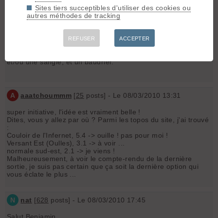
Sites tiers succeptibles d'utiliser des cookies ou
* Rendez-vous 5h45 pour le covoiturage depuis Grenoble à
autres méthodes de tracking
Espace Comboire (parking du magasin Boulanger)
* Rendez-vous à 6h45 pour le départ du parking de la
Grenonière (près d'Ornon)
REFUSER
ACCEPTER
Pour le matos, prenez 1 ou 2 mousquetons, une cordelette
et/ou une sangle, et un baudrier.
A
aaatchoummm
[
25
posts] - Le 08/03/2010 13:31
super initiative, l'idée est vraiment belle !
Dites, vous y allez par où ? Parmi les topos du site, j'ai trouvé
:
Couloir de l'Infernet, 5.4 -> ouille ! pas pour moi !
Versant Est (Oulles), 3.1 -> à voir ...
normale sud-est, 2.1 -> je viens !
Malheureusement, à voir le compte-rendu de la dernière
sortie, je suis pas certain que ça soit la dernière option qui
vous éclate le plus ...
N
nat
[
628
posts] - Le 08/03/2010 17:45
Salut Benjamin,