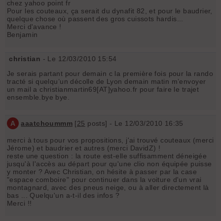
chez yahoo point fr
Pour les couteaux, ça serait du dynafit 82, et pour le baudrier,
quelque chose où passent des gros cuissots hardis...
Merci d'avance !
Benjamin
christian
- Le 12/03/2010 15:54
Je serais partant pour demain c la première fois pour la rando
tracté si quelqu’un décolle de Lyon demain matin m’envoyer
un mail a christianmartin69[AT]yahoo.fr pour faire le trajet
ensemble.bye bye.
A
aaatchoummm
[
25
posts] - Le 12/03/2010 16:35
merci à tous pour vos propositions, j'ai trouvé couteaux (merci
Jérome) et baudrier et autres (merci DavidZ) !
reste une question : la route est-elle suffisamment déneigée
jusqu'à l'accès au départ pour qu'une clio non équipée puisse
y monter ? Avec Christian, on hésite à passer par la case
"espace comboire" pour continuer dans la voiture d'un vrai
montagnard, avec des pneus neige, ou à aller directement là
bas ... Quelqu'un a-t-il des infos ?
Merci !!