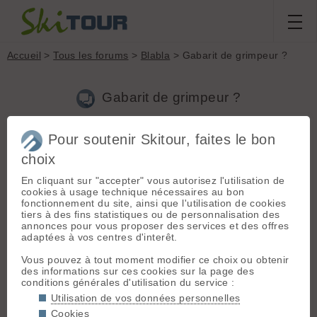
Accueil
>
Tous les forums
>
Blabla
> Gabarit de grimpeur ?
Gabarit de grimpeur ?
Pour soutenir Skitour, faites le bon
Aller à la page :
Précédente
1
2
choix
Nouveau sujet
Voir tous les sujets
Chercher
Archives
En cliquant sur "accepter" vous autorisez l'utilisation de
cookies à usage technique nécessaires au bon
A
aaatchoummm
[
25
posts] - Le 01/03/2010 12:54
fonctionnement du site, ainsi que l'utilisation de cookies
tiers à des fins statistiques ou de personnalisation des
skitour a dit :
annonces pour vous proposer des services et des offres
Blabla
adaptées à vos centres d'interêt.
C'est le coin ou vous pouvez parler de tout et
de rien, mais qui ne soit pas en rapport avec la
Vous pouvez à tout moment modifier ce choix ou obtenir
montagne
des informations sur ces cookies sur la page des
conditions générales d'utilisation du service :
Utilisation de vos données personnelles
guy
- Le 01/03/2010 14:23
Cookies