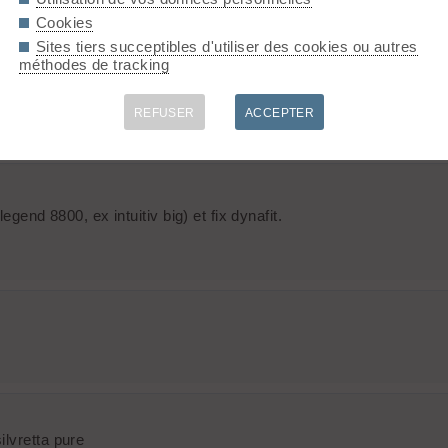
Cookies
Sites tiers succeptibles d'utiliser des cookies ou autres
méthodes de tracking
 pour la poudre !
REFUSER
ACCEPTER
gend 8800, ex intuitiv big) et fix dynafit.
ilvretta pure