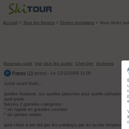
Accueil
>
Tous les forums
>
Divers montagne
> Vous skiez sur
Nouveau sujet
Voir tous les sujets
Chercher
Archives
Popov
[
19
posts] - Le 12/12/2005 11:05
P
Juste avant Noel...
quelles fixations, sur quelles planches pour quelle utilisation ?
quel poids
faisons 2 grandes categories :
* ski rapide en grandes courbes
* ski pentes raides
quel choix a ete fait par les voloboys par ex ou les nimpeurs ?