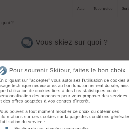
Actu
Topo-guide
Sort
 quoi ?
Vous skiez sur quoi ?
Pour soutenir Skitour, faites le bon choix
En cliquant sur "accepter" vous autorisez l'utilisation de cookies 
usage technique nécessaires au bon fonctionnement du site, ains
que l'utilisation de cookies tiers à des fins statistiques ou de
personnalisation des annonces pour vous proposer des services
et des offres adaptées à vos centres d'interêt.
Vous pouvez à tout moment modifier ce choix ou obtenir des
informations sur ces cookies sur la page des conditions générale
d'utilisation du service :
Utilisation de vos données personnelles