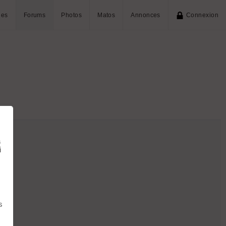
ies
Forums
Photos
Matos
Annonces
Connexion
à
i
s