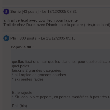
Sonic
[
43
posts] - Le 13/12/2005 08:31
S
altitrail vertical avec Low Tech pour la pente
Troll de chez Duret avec Diamir pour la poudre (très,trop lourd)
Phil
[
399
posts] - Le 13/12/2005 09:15
P
Popov a dit :
quelles fixations, sur quelles planches pour quelle utilisat
quel poids
faisons 2 grandes categories :
* ski rapide en grandes courbes
* ski pentes raides
Et je rajoute :
* Ski cool, voire pèpère, en pentes modérées à pas très r
Phil (bis)