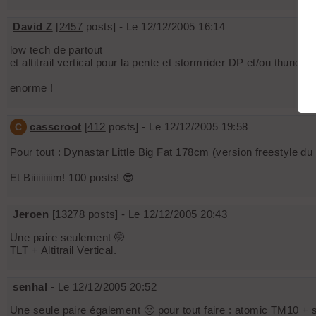
David Z
[
2457
posts] - Le 12/12/2005 16:14
low tech de partout
et altitrail vertical pour la pente et stormrider DP et/ou thunder
enorme !
casscroot
[
412
posts] - Le 12/12/2005 19:58
C
Pour tout : Dynastar Little Big Fat 178cm (version freestyle du le
Et Biiiiiiiiim! 100 posts! 😎
Jeroen
[
13278
posts] - Le 12/12/2005 20:43
Une paire seulement 🤭
TLT + Altitrail Vertical.
senhal
- Le 12/12/2005 20:52
Une seule paire également 🙁 pour tout faire : atomic TM10 + s