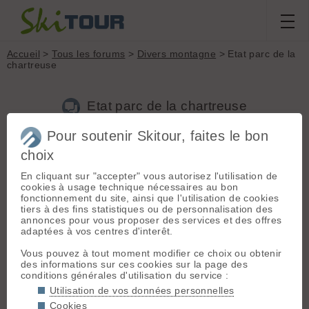
Accueil
>
Tous les forums
>
Divers montagne
> Etat parc de la
chartreuse
Etat parc de la chartreuse
Pour soutenir Skitour, faites le bon
Nouveau sujet
Voir tous les sujets
Chercher
Archives
choix
F
fred3158
[
13
posts] - Le 04/12/2009 20:29
En cliquant sur "accepter" vous autorisez l'utilisation de
cookies à usage technique nécessaires au bon
Salut à tous!
fonctionnement du site, ainsi que l'utilisation de cookies
Bon me revoilou après ma super chute de 2008.
tiers à des fins statistiques ou de personnalisation des
Je reviens vers vous pour connaitre l'état d'enneigement du
annonces pour vous proposer des services et des offres
parc de la Chartreuse, juste pour une balade en raquette.
adaptées à vos centres d'interêt.
Le ski de rando pas encore pour maintenant car encore 2 vis
dans le genou et plus de cuisse, tout est à refaire! (j'ose
Vous pouvez à tout moment modifier ce choix ou obtenir
même pas penser au cartilage)
des informations sur ces cookies sur la page des
conditions générales d'utilisation du service :
Si d'ailleurs qqu'un veut venir pour les raquettes (balade soft)
Utilisation de vos données personnelles
ou me proposer une sortie je suis preneur! (mon tel doit être
Cookies
dans mes coordonnées)