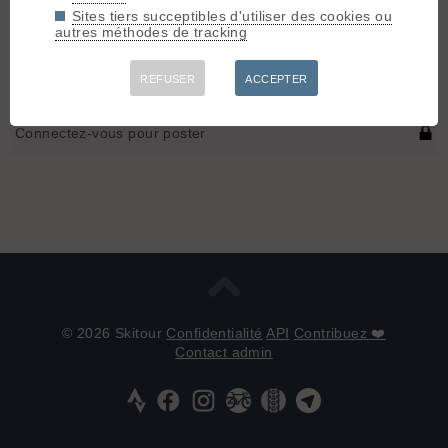
Sites tiers succeptibles d'utiliser des cookies ou
A bientôt!
autres méthodes de tracking
ps: un skitourien revient toujours, même de loin...
REFUSER
ACCEPTER
Connectez-vous pour poster
© 2026 Skitour
Confidentialité
API
Contribuez ❤️
Contact admin