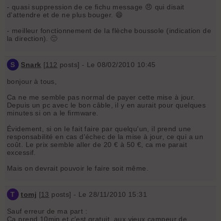
- quasi suppression de ce fichu message 😠 qui disait
d'attendre et de ne plus bouger. 😄
- meilleur fonctionnement de la flèche boussole (indication de
la direction). 🙂
S
Snark
[
112
posts] - Le 08/02/2010 10:45
bonjour à tous,
Ca ne me semble pas normal de payer cette mise à jour.
Depuis un pc avec le bon câble, il y en aurait pour quelques
minutes si on a le firmware.
Évidement, si on le fait faire par quelqu'un, il prend une
responsabilité en cas d'échec de la mise à jour, ce qui a un
coût. Le prix semble aller de 20 € à 50 €, ca me parait
excessif.
Mais on devrait pouvoir le faire soit même.
T
tomj
[
13
posts] - Le 28/11/2010 15:31
Sauf erreur de ma part :
Ca prend 10min et c'est gratuit, aux vieux campeur de