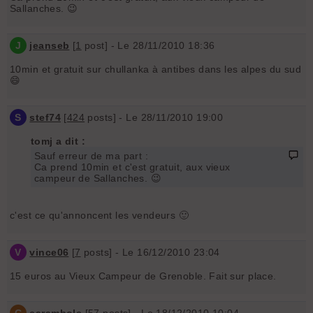
Sallanches. 😉
J
jeanseb
[
1
post] - Le 28/11/2010 18:36
10min et gratuit sur chullanka à antibes dans les alpes du sud
😄
S
stef74
[
424
posts] - Le 28/11/2010 19:00
tomj a dit :
Sauf erreur de ma part :
Ca prend 10min et c'est gratuit, aux vieux
campeur de Sallanches. 😉
c'est ce qu'annoncent les vendeurs 🙂
V
vince06
[
7
posts] - Le 16/12/2010 23:04
15 euros au Vieux Campeur de Grenoble. Fait sur place.
C
carambole
[
57
posts] - Le 18/12/2010 10:04