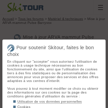
Accueil
>
Tous les forums
>
Matériel & techniques
> Mise à jour
ARVA mammut Pulse Barryvox
Mise à jour ARVA mammut Pulse
Barryvox
Pour soutenir Skitour, faites le bon
choix
En cliquant sur "accepter" vous autorisez l'utilisation de
Aller à la page :
Précédente
1
2
cookies à usage technique nécessaires au bon
Nouveau sujet
Voir tous les sujets
Chercher
Archives
fonctionnement du site, ainsi que l'utilisation de cookies
tiers à des fins statistiques ou de personnalisation des
D
den
[
72
posts] - Le 23/11/2009 20:42
annonces pour vous proposer des services et des offres
adaptées à vos centres d'interêt.
Cette opération de mise à jour m'a couté 25 € chez Montagne
Aventures.
Vous pouvez à tout moment modifier ce choix ou obtenir
il y a quelques modifications, la croix se réduit lorsque l'on se
des informations sur ces cookies sur la page des
rapproche de la cible sinon je ne vois pas trop de différence
conditions générales d'utilisation du service :
pour passer en mode analogique.
Utilisation de vos données personnelles
A voir.
Cookies