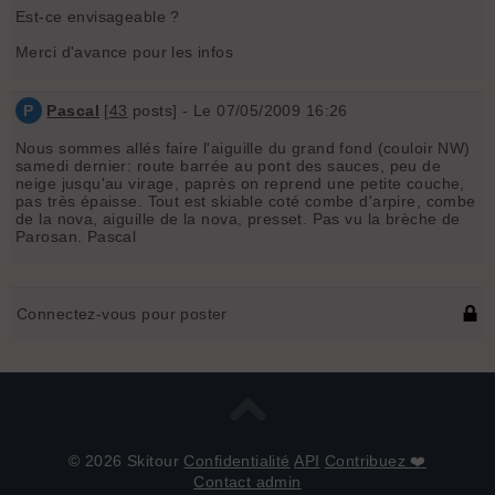
Est-ce envisageable ?
Merci d'avance pour les infos
P
Pascal
[
43
posts] - Le 07/05/2009 16:26
Nous sommes allés faire l'aiguille du grand fond (couloir NW)
samedi dernier: route barrée au pont des sauces, peu de
neige jusqu'au virage, paprès on reprend une petite couche,
pas très épaisse. Tout est skiable coté combe d'arpire, combe
de la nova, aiguille de la nova, presset. Pas vu la brèche de
Parosan. Pascal
Connectez-vous pour poster
© 2026 Skitour
Confidentialité
API
Contribuez ❤️
Contact admin