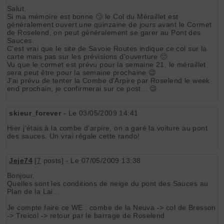
Salut,
Si ma mémoire est bonne 🙄 le Col du Méraillet est
généralement ouvert une quinzaine de jours avant le Cormet
de Roselend, on peut généralement se garer au Pont des
Sauces.
C'est vrai que le site de Savoie Routes indique ce col sur la
carte mais pas sur les prévisions d'ouverture 🙁
Vu que le cormet est prévu pour la semaine 21, le méraillet
sera peut être pour la semaine prochaine 😉
J'ai prévu de tenter la Combe d'Arpire par Roselend le week
end prochain, je confirmerai sur ce post... 😉
skieur_forever
- Le 03/05/2009 14:41
Hier j'étais à la combe d'arpire, on a garé la voiture au pont
des sauces. Un vrai régale cette rando!
Jeje74
[
7
posts] - Le 07/05/2009 13:38
Bonjour,
Quelles sont les conditions de neige du pont des Sauces au
Plan de la Lai...
Je compte faire ce WE : combe de la Neuva -> col de Bresson
-> Treicol -> retour par le barrage de Roselend