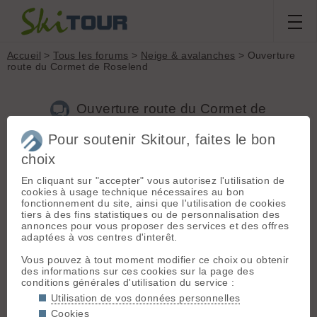
Accueil
>
Tous les forums
>
Neige & avalanches
> Ouverture
route du Cormet de Roselend
Ouverture route du Cormet de
Roselend
Pour soutenir Skitour, faites le bon
choix
Nouveau sujet
Voir tous les sujets
Chercher
Archives
En cliquant sur "accepter" vous autorisez l'utilisation de
cookies à usage technique nécessaires au bon
T
timon73
[
17
posts] - Le 30/04/2009 16:35
fonctionnement du site, ainsi que l'utilisation de cookies
tiers à des fins statistiques ou de personnalisation des
Jusqu'à ou peut on monter sur la route de Cormet de
annonces pour vous proposer des services et des offres
Roselend, coté Areches?
adaptées à vos centres d'interêt.
La route est elle ouverte jusqu'au lac de Roselend, voir meme
jusqu'au pond au bout du lac?
Vous pouvez à tout moment modifier ce choix ou obtenir
La route est elle ouverte jusqu'au cormet par Bourg St
des informations sur ces cookies sur la page des
Maurice?
conditions générales d'utilisation du service :
Merci de vos renseignements. @rvi 🙂
Utilisation de vos données personnelles
Cookies