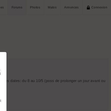
ies
Forums
Photos
Matos
Annonces
Connexion
à
i
e, mes dates: du 8 au 10/5 (poss de prolonger un jour avant ou
s