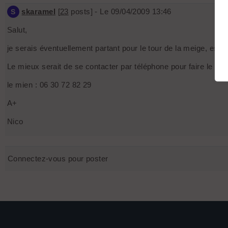
skaramel
[
23
posts] - Le 09/04/2009 13:46
S
Salut,
je serais éventuellement partant pour le tour de la meige, est c
Le mieux serait de se contacter par téléphone pour faire le poin
le mien : 06 30 72 82 29
A+
Nico
Connectez-vous pour poster