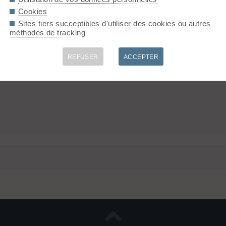
Cookies
Sites tiers succeptibles d'utiliser des cookies ou autres
méthodes de tracking
e que tu as prévu un ititnéraire déja?
REFUSER
ACCEPTER
t.