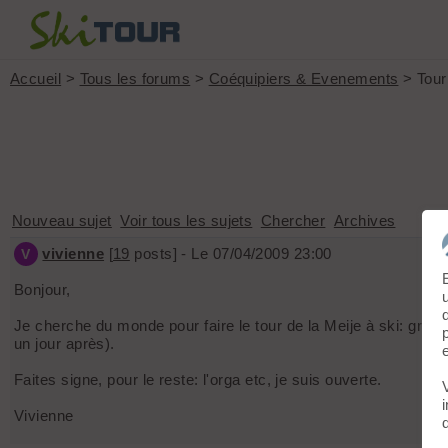
Accueil
>
Tous les forums
>
Coéquipiers & Evenements
> Tour
Nouveau sujet
Voir tous les sujets
Chercher
Archives
vivienne
[
19
posts] - Le 07/04/2009 23:00
V
Bonjour,
Je cherche du monde pour faire le tour de la Meije à ski: grou
un jour après).
Faites signe, pour le reste: l'orga etc, je suis ouverte.
Vivienne