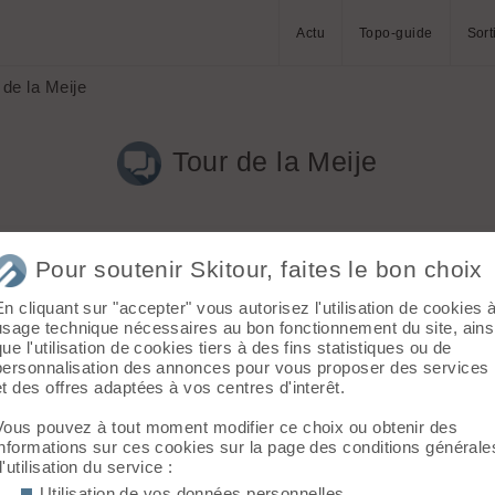
Actu
Topo-guide
Sort
 de la Meije
Tour de la Meije
Pour soutenir Skitour, faites le bon choix
En cliquant sur "accepter" vous autorisez l'utilisation de cookies 
usage technique nécessaires au bon fonctionnement du site, ains
que l'utilisation de cookies tiers à des fins statistiques ou de
pe à constituer ou groupe déjà formé, m'est égal. Seule contraint
personnalisation des annonces pour vous proposer des services
et des offres adaptées à vos centres d'interêt.
Vous pouvez à tout moment modifier ce choix ou obtenir des
informations sur ces cookies sur la page des conditions générale
d'utilisation du service :
Utilisation de vos données personnelles