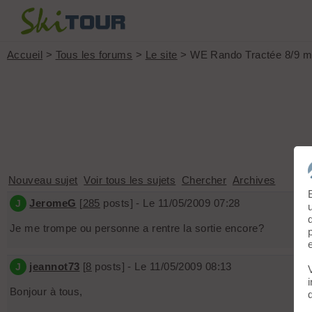
Accueil
>
Tous les forums
>
Le site
> WE Rando Tractée 8/9 m
Nouveau sujet
Voir tous les sujets
Chercher
Archives
JeromeG
[
285
posts] - Le 11/05/2009 07:28
J
Je me trompe ou personne a rentre la sortie encore?
jeannot73
[
8
posts] - Le 11/05/2009 08:13
J
Bonjour à tous,