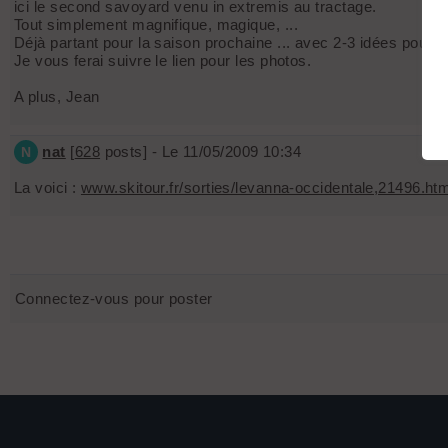
ici le second savoyard venu in extremis au tractage.
Tout simplement magnifique, magique, ...
Déjà partant pour la saison prochaine ... avec 2-3 idées pour d
Je vous ferai suivre le lien pour les photos.
A plus, Jean
nat
[
628
posts] - Le 11/05/2009 10:34
N
La voici :
www.skitour.fr/sorties/levanna-occidentale,21496.htm
Connectez-vous pour poster