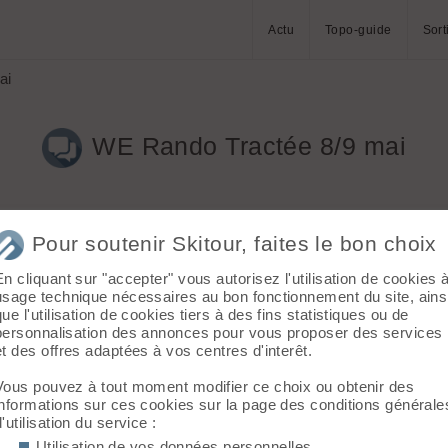
Actu
Topo-guide
Sort
ai
WE Rando Tractée 8/9 mai
Pour soutenir Skitour, faites le bon choix
En cliquant sur "accepter" vous autorisez l'utilisation de cookies 
usage technique nécessaires au bon fonctionnement du site, ains
que l'utilisation de cookies tiers à des fins statistiques ou de
personnalisation des annonces pour vous proposer des services
et des offres adaptées à vos centres d'interêt.
Vous pouvez à tout moment modifier ce choix ou obtenir des
informations sur ces cookies sur la page des conditions générale
d'utilisation du service :
Utilisation de vos données personnelles