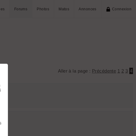
ies
Forums
Photos
Matos
Annonces
Connexion
Aller à la page :
Précédente
1
2
3
4
à
i
s