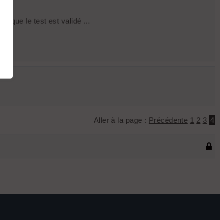
t que le test est validé ...
Aller à la page :
Précédente
1
2
3
4