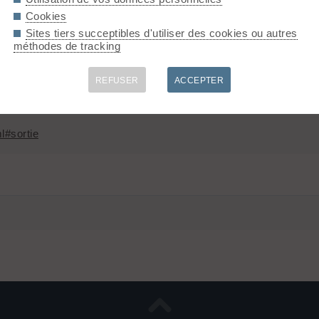
Cookies
es sorties sur 2 jours (en Haute-Maurienne bien sûr 🤣 ) maintenan
Sites tiers succeptibles d'utiliser des cookies ou autres
méthodes de tracking
REFUSER
ACCEPTER
l#sortie