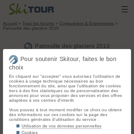
Accueil
>
Tous les forums
>
Coéquipiers & Evenements
>
Patrouille des glaciers 2010
Patrouille des glaciers 2010
Pour soutenir Skitour, faites le bon
Nouveau sujet
Voir tous les sujets
Chercher
Archives
choix
K
Kiwibaby
[
15
posts] - Le 14/03/2009 20:01
En cliquant sur "accepter" vous autorisez l'utilisation de
cookies à usage technique nécessaires au bon
Bonjour, je cherche des équipières/ers pour la patrouille des
fonctionnement du site, ainsi que l'utilisation de cookies
glaciers 2010. En mixte c'est à peu près les seules chances
tiers à des fins statistiques ou de personnalisation des
d'y participer en civil. A priori je cherches des co équipiers
annonces pour vous proposer des services et des offres
pour la grande patrouille. C'est balèse mais avec de
adaptées à vos centres d'interêt.
l'entrainement no soucis. Justement pour l'entrainement, faut
commencer maintenant !... contactez moi, je suis dans la
Vous pouvez à tout moment modifier ce choix ou obtenir
région de Genève.
des informations sur ces cookies sur la page des
conditions générales d'utilisation du service :
Utilisation de vos données personnelles
R
romaleo
[
216
posts] - Le 15/03/2009 19:09
Cookies