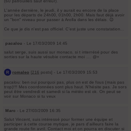
(60 patrouilles sauf erreur).
L'année dernière, le jeudi, il y aurait eu encore de la place
pour les départs de 24h00, 01h00, 2h00. Mais faut déjà avoir
un "bon" niveau pour passer à Arolla dans les délais. 😉
Ce que je dis n'est pas officiel. C'est juste une constatation...
pacalou
- Le 17/03/2009 14:45
salut serge, suis aussi sur monaco, si t interrésé pour des
sorties sur la haute vésubie contacte moi .... @+
R
romaleo
[
216
posts] - Le 17/03/2009 15:53
pacalou: ben oui pourquoi pas, plus on est de fous (mais pas
trop)!!! Mes coordonnées sont plus haut. N'hésite pas. Je sors
peut être vendredi et samedi si la météo est ok. On peut se
voir sur Monaco si tu veux
Marc
- Le 27/03/2009 16:35
Salut Vincent, suis intéressé pour former une équipe et
participer à cette course mytique, je pars d'ailleurs faire la
grande route fin avril. Contact moi et on pourra en discuter si