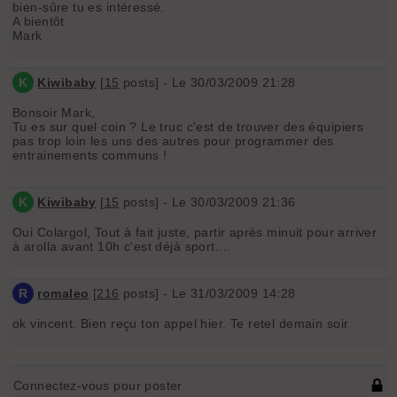
bien-sûre tu es intéressé.
A bientôt
Mark
K
Kiwibaby
[
15
posts] - Le 30/03/2009 21:28
Bonsoir Mark,
Tu es sur quel coin ? Le truc c'est de trouver des équipiers
pas trop loin les uns des autres pour programmer des
entrainements communs !
K
Kiwibaby
[
15
posts] - Le 30/03/2009 21:36
Oui Colargol, Tout à fait juste, partir après minuit pour arriver
à arolla avant 10h c'est déjà sport....
R
romaleo
[
216
posts] - Le 31/03/2009 14:28
ok vincent. Bien reçu ton appel hier. Te retel demain soir
Connectez-vous pour poster