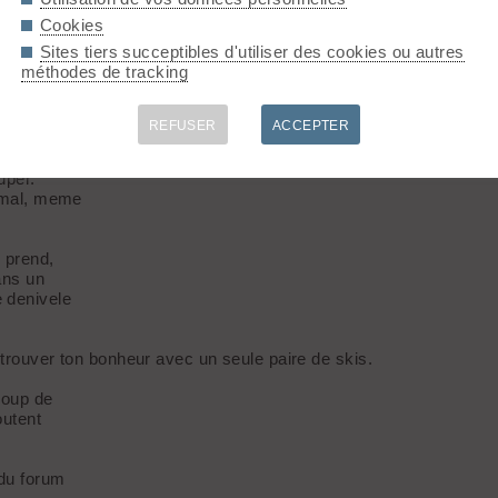
Cookies
Sites tiers succeptibles d'utiliser des cookies ou autres
méthodes de tracking
REFUSER
ACCEPTER
uper.
s mal, meme
 prend,
ans un
 denivele
 trouver ton bonheur avec un seule paire de skis.
coup de
outent
 du forum