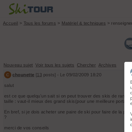
Accueil
>
Tous les forums
>
Matériel & techniques
> renseignem
Nouveau sujet
Voir tous les sujets
Chercher
Archives
chounette
[
13
posts] - Le 09/02/2009 18:20
C
salut
est ce que quelqu'un sait si on peut trouver des skis de rando
taille : vaut-il mieux des grand skis(pour une meilleure portance
En bref, si je dois acheter une paire de ski pour faire de la pis
?
merci de vos conseils