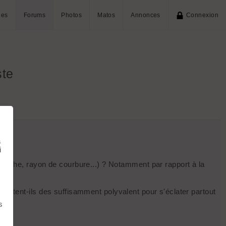
ies
Forums
Photos
Matos
Annonces
Connexion
ste
à
i
ccroche, rayon de courbure...) ? Notamment par rapport à la
n existent-ils des suffisamment polyvalent pour s'éclater partout
s