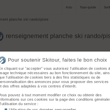
Actu
Topo-guide
Sort
ent planche ski rando/piste
renseignement planche ski rando/pi
Pour soutenir Skitour, faites le bon choix
En cliquant sur "accepter" vous autorisez l'utilisation de cookies 
usage technique nécessaires au bon fonctionnement du site, ains
que l'utilisation de cookies tiers à des fins statistiques ou de
 aussi techniques que des skis freee ride par exemple(rigidité, a
personnalisation des annonces pour vous proposer des services
 par ex...) ?
et des offres adaptées à vos centres d'interêt.
te, du free ride ou du ski de rando, faut-il trois paires de ski où e
Vous pouvez à tout moment modifier ce choix ou obtenir des
informations sur ces cookies sur la page des conditions générale
d'utilisation du service :
Utilisation de vos données personnelles