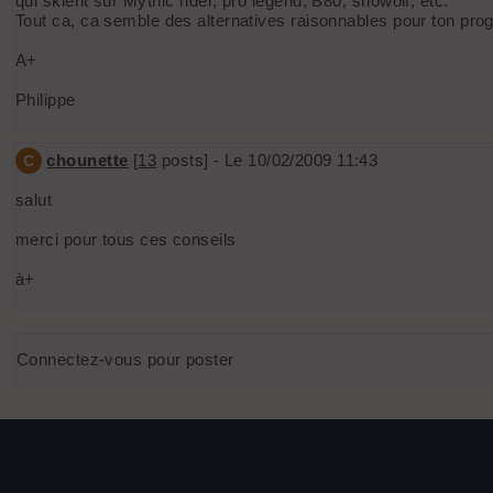
qui skient sur Mythic rider, pro legend, B80, snowolf, etc.
Tout ca, ca semble des alternatives raisonnables pour ton pr
A+
Philippe
chounette
[
13
posts] - Le 10/02/2009 11:43
C
salut
merci pour tous ces conseils
à+
Connectez-vous pour poster