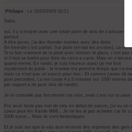
Philippe
- Le 10/02/2009 10:21
Salut,
oui, il y a moyen avec une seule paire de skis de s'amuser
partout.
A titre perso, j'ai des thunder montes avec des duke.
En freeride c'est parfait. Sur piste (en fait les a-cotes), ca va s
Si tu fais vraiment de la piste avec bosses et glace, c'est pa
si il faut se battre pour faire du carre a carre. Mais on s'amuse
quand meme. En rando, je suis heureux aussi (je me fout
royalement du poids - la montee me prend le temps que ca me
mais ce n'est pas un soucis pour moi - Et comme j'avais dit d
post precedent, ca me coute 4 a 5 minutes sur 1000 metres de
par rapport a de purs skis de rando).
Je te conseille pas forcement ces skis, mais c'est sur tu peux
Por avoir teste pas mal de skis en debut de saison, j'ai eu un 
coeur pour les Kastle M88... Je ne les ai pas achetes car ils c
1000 euros... Mais ils sont fantastiques.
Et je suis sur que tu vas assi recevoir des reponses des gars