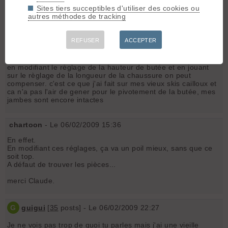
Merci d'avance !
Sites tiers succeptibles d'utiliser des cookies ou
autres méthodes de tracking
chartoon
REFUSER
ACCEPTER
C
claudeMD
[
51
posts] - Le 06/02/2009 15:11
en modifiant le règlage de la hauteur de butée et en jouant
sur le règlage de la longueur de la chaussure on peut
compenser. c'est ce que j'ai fait sur mes vieux skis cailloux et
ca n'a pas l'air de gener pour le pivotement de la butée, mes
jambes sont encore intactes
chartoon
- Le 06/02/2009 15:36
En effet.
En modifiant ces réglages, ça va un poil mieux, sans que ce
soit top.
A défaut de trouver les pièces...
merci Claude.
G
guigui
[
35
posts] - Le 06/02/2009 22:27
Je ne vois pas trop de quoi tu parles mais j'ai une vieille