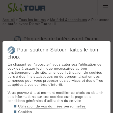
Accueil
>
Tous les forums
>
Matériel & techniques
> Plaquettes
de butée avant Diamir Titanal II
Plaquettes de butée avant Diamir
Titanal II
Pour soutenir Skitour, faites le bon
choix
Nouveau sujet
Voir tous les sujets
Chercher
Archives
En cliquant sur "accepter" vous autorisez l'utilisation de
chartoon
- Le 06/02/2009 14:58
cookies à usage technique nécessaires au bon
fonctionnement du site, ainsi que l'utilisation de cookies
Bonjour,
tiers à des fins statistiques ou de personnalisation des
annonces pour vous proposer des services et des offres
J'ai perdu pour chacun de mes skis le petit insert noir situé
adaptées à vos centres d'interêt.
sous la partie interne supérieure des butées avant (Frischi
Diamir Titanal II), c'est pas grand chose mais vital ( = le pied
Vous pouvez à tout moment modifier ce choix ou obtenir
bouge et déchausse à chaque prise de carre) ; or elles ne
des informations sur ces cookies sur la page des
sont plus commercialisées ! Quelqu'un aurait de vieilles
conditions générales d'utilisation du service :
Diamir hors d'usage pour récupérer ces pièces ?
Utilisation de vos données personnelles
Cookies
Votre prix sera le mien. Je suis sur grenoble.