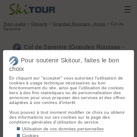
Topo-guide
>
Départs
>
Grandes Rousses - Arves
> Col de
Sarenne
Col de Sarenne (Grandes Rousses -
Arves, 2000m)
Pour soutenir Skitour, faites le bon
choix
Accès :
Grenoble-> Bourg d'Oisans -> Alpe d'huez -> col de
Sarenne ou Briançon -> Mizoën -> Clavans le haut -> col de
En cliquant sur "accepter" vous autorisez l'utilisation de
Sarenne
cookies à usage technique nécessaires au bon
fonctionnement du site, ainsi que l'utilisation de cookies
Accès enneigé l'hiver
tiers à des fins statistiques ou de personnalisation des
annonces pour vous proposer des services et des offres
adaptées à vos centres d'interêt.
Limitez votre impact :
Privilégiez les départs proches, les
moyens de transport plus responsables et le covoiturage 👍
Vous pouvez à tout moment modifier ce choix ou obtenir
des informations sur ces cookies sur la page des
+
conditions générales d'utilisation du service :
Utilisation de vos données personnelles
−
Cookies