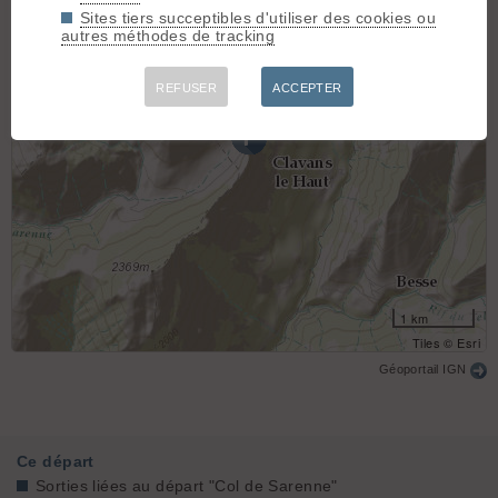
Sites tiers succeptibles d'utiliser des cookies ou
autres méthodes de tracking
REFUSER
ACCEPTER
1 km
Tiles © Esri
Géoportail IGN
Ce départ
Sorties liées au départ "Col de Sarenne"