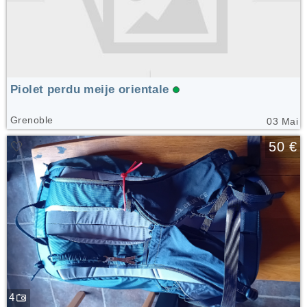
Piolet perdu meije orientale
Grenoble
03 Mai
🤍
50 €
4