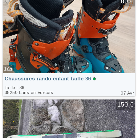
🤍
80 €
1
Chaussures rando enfant taille 36
Taille : 36
38250 Lans-en-Vercors
07 Avr
🤍
150 €