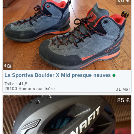
4
La Sportiva Boulder X Mid presque neuves
Taille : 41,5
26100 Romans-sur-Isère
31 Mar
🤍
85 €