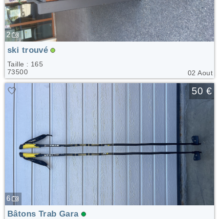
2
ski trouvé
Taille : 165
73500
02 Aout
🤍
50 €
6
Bâtons Trab Gara