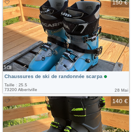
🤍
150 €
5
Chaussures de ski de randonnée scarpa
Taille : 25.5
73200 Albertville
28 Mai
🤍
140 €