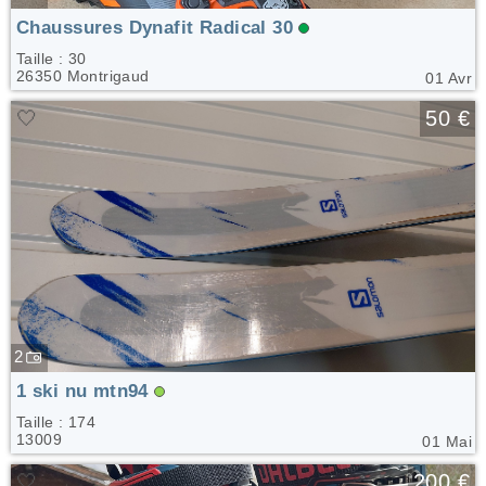
Chaussures Dynafit Radical 30
Taille : 30
26350 Montrigaud
01 Avr
🤍
50 €
2
1 ski nu mtn94
Taille : 174
13009
01 Mai
🤍
200 €