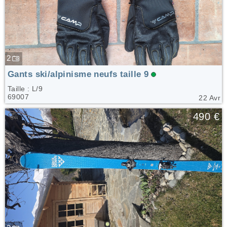
2
Gants ski/alpinisme neufs taille 9
Taille : L/9
69007
22 Avr
🤍
490 €