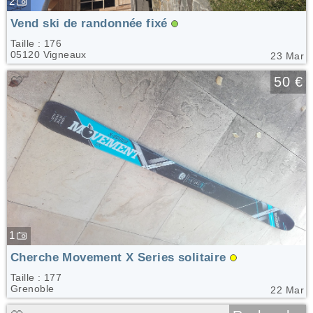
2
Vend ski de randonnée fixé
Taille : 176
05120 Vigneaux
23 Mar
🤍
50 €
1
Cherche Movement X Series solitaire
Taille : 177
Grenoble
22 Mar