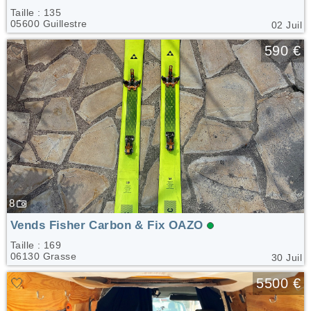
Taille : 135
05600 Guillestre
02 Juil
🤍
590 €
8
Vends Fisher Carbon & Fix OAZO
Taille : 169
06130 Grasse
30 Juil
🤍
5500 €