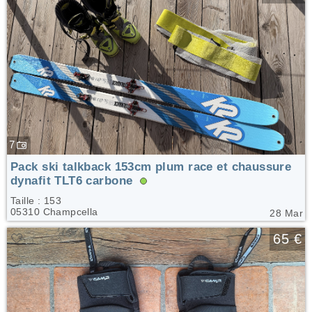
7
Pack ski talkback 153cm plum race et chaussure
dynafit TLT6 carbone
Taille : 153
05310 Champcella
28 Mar
🤍
65 €