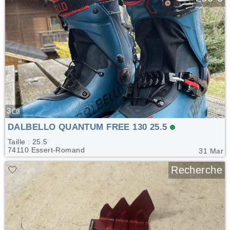
3
DALBELLO QUANTUM FREE 130 25.5
Taille : 25.5
74110 Essert-Romand
31 Mar
🤍
Recherche