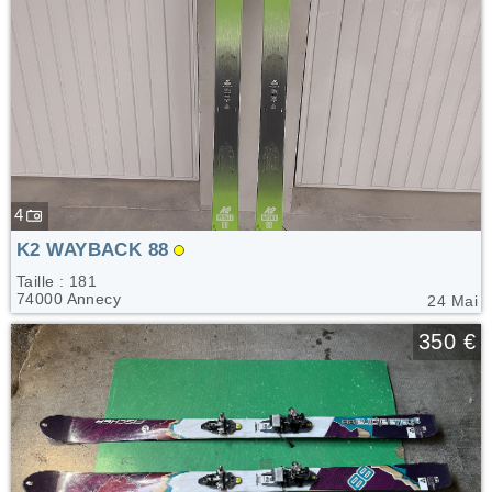
4
K2 WAYBACK 88
Taille : 181
74000 Annecy
24 Mai
🤍
350 €