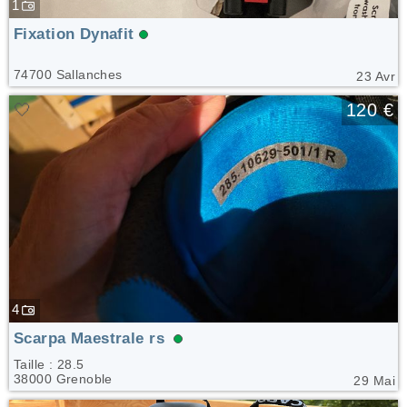
1
Fixation Dynafit
74700 Sallanches
23 Avr
🤍
120 €
4
Scarpa Maestrale rs
Taille : 28.5
38000 Grenoble
29 Mai