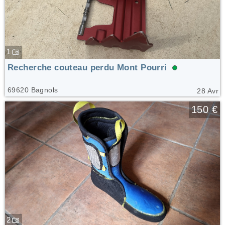
1
Recherche couteau perdu Mont Pourri
69620 Bagnols
28 Avr
🤍
150 €
2