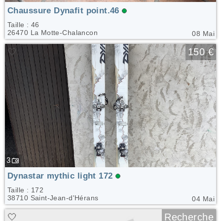
Chaussure Dynafit point.46
Taille : 46
26470 La Motte-Chalancon
08 Mai
🤍
150 €
3
Dynastar mythic light 172
Taille : 172
38710 Saint-Jean-d'Hérans
04 Mai
🤍
Recherche