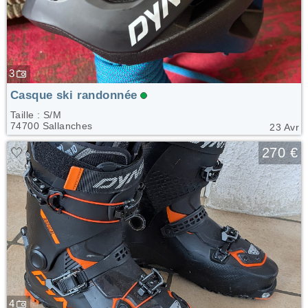
3
Casque ski randonnée
Taille : S/M
74700 Sallanches
23 Avr
🤍
270 €
4