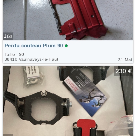
1
Perdu couteau Plum 90
Taille : 90
38410 Vaulnaveys-le-Haut
31 Mai
🤍
230 €