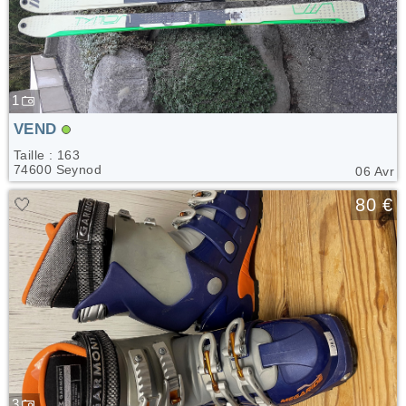
1
VEND
Taille : 163
74600 Seynod
06 Avr
🤍
80 €
3