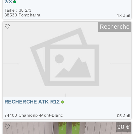
2/3
Taille : 38 2/3
38530 Pontcharra
18 Juil
🤍
Recherche
RECHERCHE ATK R12
74400 Chamonix-Mont-Blanc
05 Juil
🤍
90 €