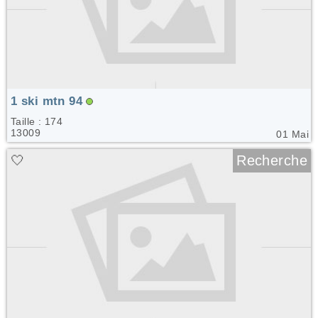
1 ski mtn 94
Taille : 174
13009
01 Mai
🤍
Recherche