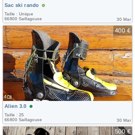
Sac ski rando
Taille : Unique
66800 Saillagouse
30 Mar
🤍
400 €
4
Alien 3.0
Taille : 25
66800 Saillagouse
30 Mar
🤍
500 €