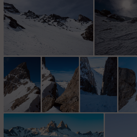
l'Aiguille mÃ©ridionale
au pied du col des Sarrasins Nord
poudre
l'Aiguille Centrale
dire que ca passe
au dessus de la
lÃ oui
lÃ ! a peine
brÃªche
cachÃ© l
croyable