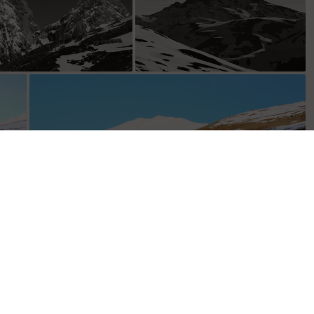
Refuge en approche.
J'étais là-bas samedi dernier: la
Sandonière!
Le but de la visite!