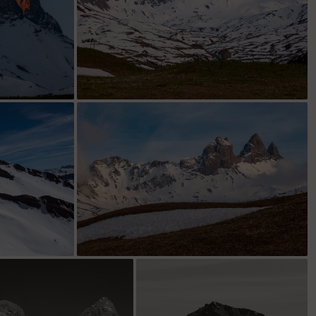
les couleurs sont deja parties
 des Sarrasins
au parking la veille