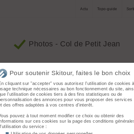
Actu
Topo-guide
Sort
Photos - Col de Petit Jean
Tri
Limiter à
mois
Co
Pour soutenir Skitour, faites le bon choix
En cliquant sur "accepter" vous autorisez l'utilisation de cookies 
usage technique nécessaires au bon fonctionnement du site, ains
que l'utilisation de cookies tiers à des fins statistiques ou de
personnalisation des annonces pour vous proposer des services
et des offres adaptées à vos centres d'interêt.
Vous pouvez à tout moment modifier ce choix ou obtenir des
informations sur ces cookies sur la page des conditions générale
d'utilisation du service :
Utilisation de vos données personnelles