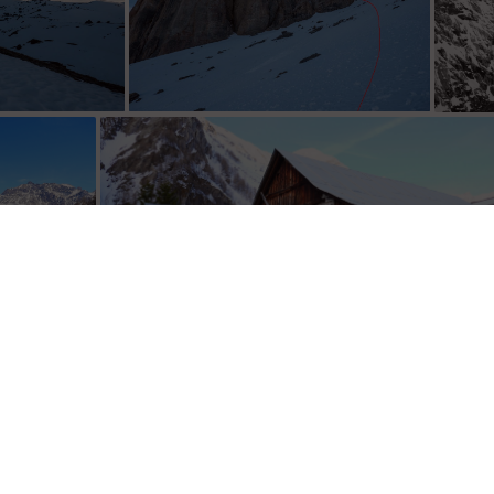
au de Pradin
entrée de la
Habert local...
inguerie...