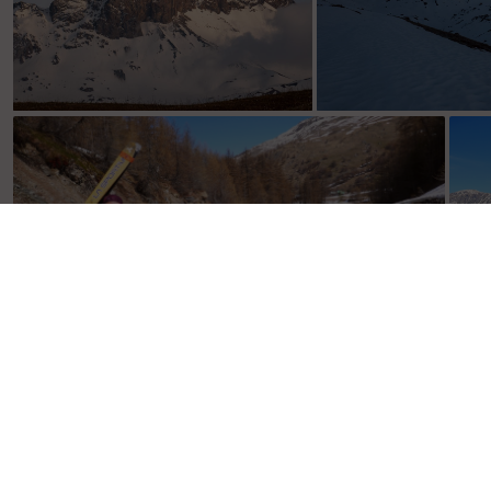
les 3 Magnifiques
au dessus du ruisse
Tranquille le Dam's!🤭
L'
d