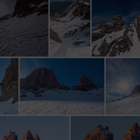
de ce cotÃ© aussi
y a encore de la neig
 si si !!
ca passe !
le Miaou ne m
 ! Bien
ou bec Sud ou les 2 ou la tete du Chat...
e salaud
!