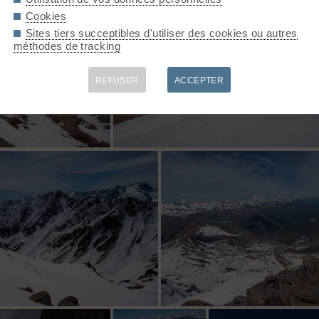
Cookies
derniers
Sites tiers succeptibles d'utiliser des cookies ou autres
méthodes de tracking
REFUSER
ACCEPTER
 nÃ©vÃ©s
faudra rerenir ou pas pour tracer ces
potentiels couloirs