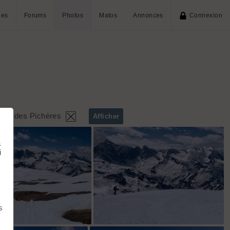
ies
Forums
Photos
Matos
Annonces
Connexion
me des Pichères
Afficher
à
i
s