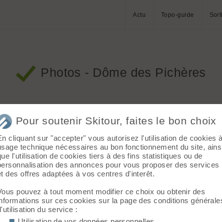
Actu
Topo-guide
Sort
Photos - Dôme des Pichères
Tri
Limiter à
mois
Dô
Pour soutenir Skitour, faites le bon choix
En cliquant sur "accepter" vous autorisez l'utilisation de cookies 
usage technique nécessaires au bon fonctionnement du site, ains
que l'utilisation de cookies tiers à des fins statistiques ou de
personnalisation des annonces pour vous proposer des services
et des offres adaptées à vos centres d'interêt.
Vous pouvez à tout moment modifier ce choix ou obtenir des
informations sur ces cookies sur la page des conditions générale
d'utilisation du service :
Utilisation de vos données personnelles