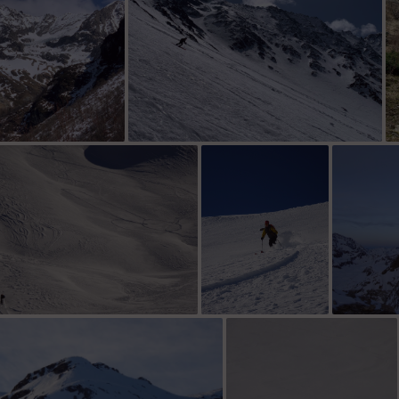
 plâtieres
Œuvres éphémère, quoique avec
Descen
l’anticyclone…😂