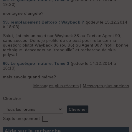
19:20)
montagne d'angèle?
59.
remplacement Baltoro : Wayback ?
(jodew le 15.12.2014
à 18:03)
Salut, j'ai mis un sujet sur Wayback 88 ou Faction Agent 90,
sans succès. Donc je profite de ce post pour relancer ma
question: plutôt Wayback 88 (ou 96) ou Agent 90? Profil: bonne
technique, descendeuse "tranquille" et recherche de skis
polyval...
60.
Le çacéquoi nature, Tome 3
(jodew le 14.12.2014 à
16:10)
mais savoie quand même?
Messages plus récents
|
Messages plus anciens
Chercher
Sujets uniquement
Aide sur la recherche