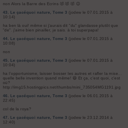
non Alors la Barre des Ecrins 🤣 🤣 🤣 😉
43.
Le çacéquoi nature, Tome 3
(jodew le 07.01.2015 à
10:14)
ha ben là oui! même si j'aurais dit "du" glandasse plutôt que
"de". j'aime bien pinailler, je sais. à toi superpapa!
44.
Le çacéquoi nature, Tome 3
(jodew le 07.01.2015 à
10:08)
non
45.
Le çacéquoi nature, Tome 3
(jodew le 07.01.2015 à
10:04)
ha l'opportunisme, laisser bosser les autres et rafler la mise...
quelle belle invention quand même! 😄 Et ça, c'est quoi, c'est
où?
http://img15.hostingpics.net/thumbs/mini_735054MG1191.jpg
46.
Le çacéquoi nature, Tome 3
(jodew le 06.01.2015 à
22:45)
col de la roya?
47.
Le çacéquoi nature, Tome 3
(jodew le 23.12.2014 à
12:40)