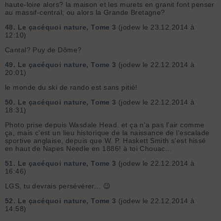
haute-loire alors? la maison et les murets en granit font penser
au massif-central; ou alors la Grande Bretagne?
48.
Le çacéquoi nature, Tome 3
(jodew le 23.12.2014 à
12:10)
Cantal? Puy de Dôme?
49.
Le çacéquoi nature, Tome 3
(jodew le 22.12.2014 à
20:01)
le monde du ski de rando est sans pitié!
50.
Le çacéquoi nature, Tome 3
(jodew le 22.12.2014 à
18:31)
Photo prise depuis Wasdale Head. et ça n'a pas l'air comme
ça, mais c'est un lieu historique de la naissance de l'escalade
sportive anglaise, depuis que W. P. Haskett Smith s'est hissé
en haut de Napes Needle en 1886! à toi Chouac...
51.
Le çacéquoi nature, Tome 3
(jodew le 22.12.2014 à
16:46)
LGS, tu devrais persévérer... 😉
52.
Le çacéquoi nature, Tome 3
(jodew le 22.12.2014 à
14:58)