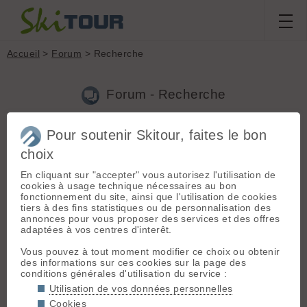
Accueil
>
Forum
> Recherche
Forum - Recherche
Pour soutenir Skitour, faites le bon
Nouveau sujet
|
Voir tous les sujets
choix
95 résultats
En cliquant sur "accepter" vous autorisez l'utilisation de
31.
Le çacéquoi nature, Tome 4
(jodew le 28.01.2015 à
cookies à usage technique nécessaires au bon
13:08)
fonctionnement du site, ainsi que l'utilisation de cookies
tiers à des fins statistiques ou de personnalisation des
muscari à toupet.
annonces pour vous proposer des services et des offres
adaptées à vos centres d'interêt.
32.
Concours Skitour/ Ortovox
(jodew le 27.01.2015 à 09:02)
Vous pouvez à tout moment modifier ce choix ou obtenir
salut, quand connaîtront-nous les résultats du jeu de janvier?
des informations sur ces cookies sur la page des
conditions générales d'utilisation du service :
33.
Conditions Queyras?
(jodew le 24.01.2015 à 19:46)
Utilisation de vos données personnelles
en général dans le Queyras : adrets parfois bien pauvres et
Cookies