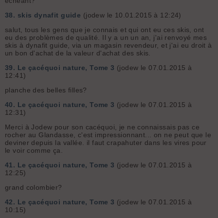
échéant?
38.
skis dynafit guide
(jodew le 10.01.2015 à 12:24)
salut, tous les gens que je connais et qui ont eu ces skis, ont
eu des problèmes de qualité. Il y a un un an, j'ai renvoyé mes
skis à dynafit guide, via un magasin revendeur, et j'ai eu droit à
un bon d'achat de la valeur d'achat des skis.
39.
Le çacéquoi nature, Tome 3
(jodew le 07.01.2015 à
12:41)
planche des belles filles?
40.
Le çacéquoi nature, Tome 3
(jodew le 07.01.2015 à
12:31)
Merci à Jodew pour son cacéquoi, je ne connaissais pas ce
rocher au Glandasse, c'est impressionnant... on ne peut que le
deviner depuis la vallée. il faut crapahuter dans les vires pour
le voir comme ça.
41.
Le çacéquoi nature, Tome 3
(jodew le 07.01.2015 à
12:25)
grand colombier?
42.
Le çacéquoi nature, Tome 3
(jodew le 07.01.2015 à
10:15)