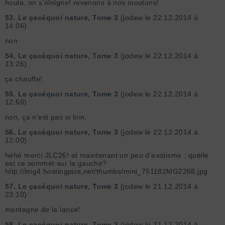
houla, on s'éloigne! revenons à nos moutons!
53.
Le çacéquoi nature, Tome 3
(jodew le 22.12.2014 à
14:06)
non
54.
Le çacéquoi nature, Tome 3
(jodew le 22.12.2014 à
13:26)
ça chauffe!
55.
Le çacéquoi nature, Tome 3
(jodew le 22.12.2014 à
12:50)
non, ça n'est pas si loin.
56.
Le çacéquoi nature, Tome 3
(jodew le 22.12.2014 à
12:00)
héhé merci JLC26! et maintenant un peu d'exotisme : quelle
est ce sommet sur la gauche?
http://img4.hostingpics.net/thumbs/mini_751182MG2268.jpg
57.
Le çacéquoi nature, Tome 3
(jodew le 21.12.2014 à
23:10)
montagne de la lance!
58.
Le çacéquoi nature, Tome 3
(jodew le 21.12.2014 à