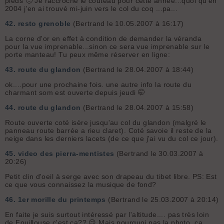
pieds 🙁 Je raccroche le couteau pour cette année...quoi qu'en
2004 j'en ai trouvé mi-juin vers le col du coq ...pa...
42.
resto grenoble
(Bertrand le 10.05.2007 à 16:17)
La corne d'or en effet à condition de demander la véranda
pour la vue imprenable...sinon ce sera vue imprenable sur le
porte manteau! Tu peux même réserver en ligne:
43.
route du glandon
(Bertrand le 28.04.2007 à 18:44)
ok....pour une prochaine fois. une autre info la route du
charmant som est ouverte depuis jeudi 🤭
44.
route du glandon
(Bertrand le 28.04.2007 à 15:58)
Route ouverte coté isère jusqu'au col du glandon (malgré le
panneau route barrée a rieu claret). Coté savoie il reste de la
neige dans les derniers lacets (de ce que j'ai vu du col ce jour).
45.
video des pierra-mentistes
(Bertrand le 30.03.2007 à
20:26)
Petit clin d'oeil à serge avec son drapeau du tibet libre. PS: Est
ce que vous connaissez la musique de fond?
46.
1er morille du printemps
(Bertrand le 25.03.2007 à 20:14)
En faite je suis surtout intéressé par l'altitude.... pas très loin
de Fouillouse c'est ça?? 😉 Mais pourquoi pas la photo, ça