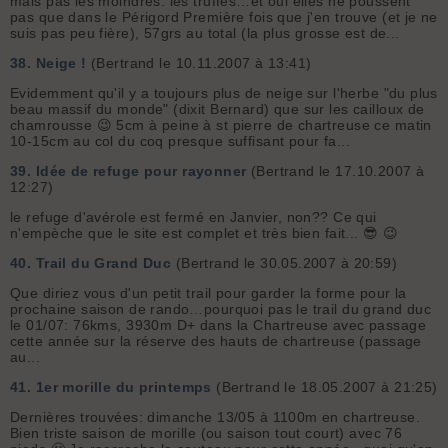
mais pas les moindres: les truffes…et oui elles ne poussent
pas que dans le Périgord Première fois que j'en trouve (et je ne
suis pas peu fière), 57grs au total (la plus grosse est de...
38.
Neige !
(Bertrand le 10.11.2007 à 13:41)
Evidemment qu'il y a toujours plus de neige sur l'herbe "du plus
beau massif du monde" (dixit Bernard) que sur les cailloux de
chamrousse 😉 5cm à peine à st pierre de chartreuse ce matin
10-15cm au col du coq presque suffisant pour fa...
39.
Idée de refuge pour rayonner
(Bertrand le 17.10.2007 à
12:27)
le refuge d'avérole est fermé en Janvier, non?? Ce qui
n'empèche que le site est complet et très bien fait... 😎 😉
40.
Trail du Grand Duc
(Bertrand le 30.05.2007 à 20:59)
Que diriez vous d'un petit trail pour garder la forme pour la
prochaine saison de rando…pourquoi pas le trail du grand duc
le 01/07: 76kms, 3930m D+ dans la Chartreuse avec passage
cette année sur la réserve des hauts de chartreuse (passage
au...
41.
1er morille du printemps
(Bertrand le 18.05.2007 à 21:25)
Dernières trouvées: dimanche 13/05 à 1100m en chartreuse.
Bien triste saison de morille (ou saison tout court) avec 76