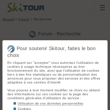
Accueil
>
Forum
> Recherche
Forum - Recherche
Pour soutenir Skitour, faites le bon
Nouveau sujet
|
Voir tous les sujets
choix
48 résultats
En cliquant sur "accepter" vous autorisez l'utilisation de
31.
Redim automatique
(Bertrand le 15.04.2008 à 09:05)
cookies à usage technique nécessaires au bon
fonctionnement du site, ainsi que l'utilisation de cookies
Petite remarque ! le redimensionnement automatique rend un
tiers à des fins statistiques ou de personnalisation des
léger "flou" sur les photos, pour cette raison il faut appliquer un
annonces pour vous proposer des services et des offres
filtre "Accentuer" ou "Durcir" après le redimmensionnement, et
adaptées à vos centres d'interêt.
ça tu ne peux le faire que manuellement. Je ne trouve ...
Vous pouvez à tout moment modifier ce choix ou obtenir
32.
1er morille du printemps
(Bertrand le 13.04.2008 à 17:58)
des informations sur ces cookies sur la page des
conditions générales d'utilisation du service :
Il arrive très fréquemment que l'on trouve de belles morilles
jaunes dans les jardins, sous les lilas, près des cendres de
Utilisation de vos données personnelles
feux ou de vieux tas de sciure. Ce qui est plus étonnant c'est le
Cookies