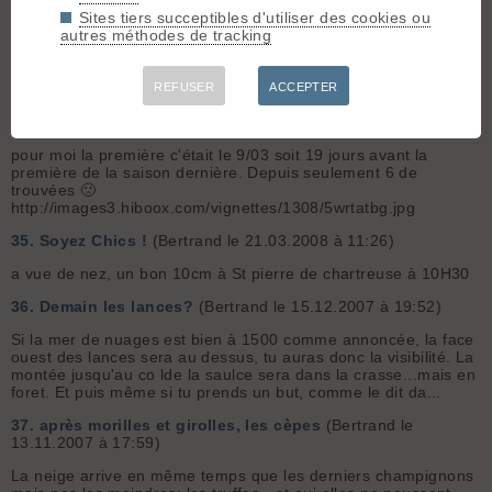
poids, 457g 🤨 pour une seule morille ça comm...
Sites tiers succeptibles d'utiliser des cookies ou
autres méthodes de tracking
33.
SkitourGame 2008 [annulé]
(Bertrand le 05.04.2008 à
22:08)
Nickel suis dispo, donc un autre chartrousin de plus 😎
REFUSER
ACCEPTER
34.
1er morille du printemps
(Bertrand le 26.03.2008 à 21:33)
pour moi la première c'était le 9/03 soit 19 jours avant la
première de la saison dernière. Depuis seulement 6 de
trouvées 🙁
http://images3.hiboox.com/vignettes/1308/5wrtatbg.jpg
35.
Soyez Chics !
(Bertrand le 21.03.2008 à 11:26)
a vue de nez, un bon 10cm à St pierre de chartreuse à 10H30
36.
Demain les lances?
(Bertrand le 15.12.2007 à 19:52)
Si la mer de nuages est bien à 1500 comme annoncée, la face
ouest des lances sera au dessus, tu auras donc la visibilité. La
montée jusqu'au co lde la saulce sera dans la crasse...mais en
foret. Et puis même si tu prends un but, comme le dit da...
37.
après morilles et girolles, les cèpes
(Bertrand le
13.11.2007 à 17:59)
La neige arrive en même temps que les derniers champignons