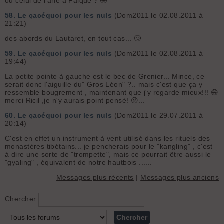
ou celui de l'âne à Falque ? 🤣
58.
Le çacéquoi pour les nuls
(Dom2011 le 02.08.2011 à
21:21)
des abords du Lautaret, en tout cas... 🙄
59.
Le çacéquoi pour les nuls
(Dom2011 le 02.08.2011 à
19:44)
La petite pointe à gauche est le bec de Grenier... Mince, ce
serait donc l'aiguille du" Gros Léon" ?.. mais c'est que ça y
ressemble bougrement , maintenant que j'y regarde mieux!!! 😄
merci Ricil ,je n'y aurais point pensé! 😜...
60.
Le çacéquoi pour les nuls
(Dom2011 le 29.07.2011 à
20:14)
C'est en effet un instrument à vent utilisé dans les rituels des
monastères tibétains... je pencherais pour le "kangling" , c'est
à dire une sorte de "trompette", mais ce pourrait être aussi le
"gyaling" , équivalent de notre hautbois ......
Messages plus récents
|
Messages plus anciens
Chercher