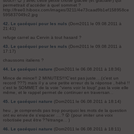
souci!! 😉 ) avec cette petite chose glacée (et glaciale!) qui
permettrait d'accéder à quel sommet ?
http://free0.hiboox.com/images/3211/4e73caad9b1ef158958ce
595837049c2.jpg
42.
Le çacéquoi pour les nuls
(Dom2011 le 09.08.2011 à
21:41)
refuge carrel au Cervin à tout hasard ?
43.
Le çacéquoi pour les nuls
(Dom2011 le 09.08.2011 à
17:17)
chaussons italiens ?
44.
Le çacéquoi nature
(Dom2011 le 06.08.2011 à 18:36)
Mince de mince!! 2 MINUTES!!!C'est pas juste....(c'est un
record ???) mais il y a une petite erreur ds la réponse , héhé !!
c'est le SOMMET de la voie "viens voir le loup",pas la voie elle
même, et le rappel permet de continuer en traversan...
45.
Le çacéquoi nature
(Dom2011 le 06.08.2011 à 18:14)
heu , je comprends pas trop pourquoi les mots de la question
ont eu envie de s'espacer ....? 😮 (pour imiter une voix
robotisée peut être ??étrange... )
46.
Le çacéquoi nature
(Dom2011 le 06.08.2011 à 18:11)