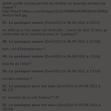
quelle petite course permet de réaliser ce superbe anneau de
rappel ?
http://free0.hiboox.com/images/3111/3568feeff28f62bc5c3060d
0ed1e7ec0.jpg
47.
Le çacéquoi nature
(Dom2011 le 06.08.2011 à 18:01)
en effet ça a l'air super cet itinéraire... merci du lien! 🙂 bon, je
recherche de la nourriture pour le "çacéquoi"....
48.
Le çacéquoi nature
(Dom2011 le 06.08.2011 à 15:58)
euh, col d'Entrepierroux ?
49.
Le çacéquoi nature
(Dom2011 le 06.08.2011 à 15:04)
brèche de l'olan?
50.
Le çacéquoi nature
(Dom2011 le 06.08.2011 à 13:59)
col des chamois ?
51.
Le çacéquoi pour les nuls
(Dom2011 le 04.08.2011 à
08:17)
le" sommet de la vire Amieux?" 😯
52.
Le çacéquoi pour les nuls
(Dom2011 le 03.08.2011 à
23:04)