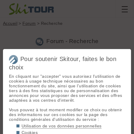
Accueil
>
Forum
> Recherche
Forum - Recherche
Pour soutenir Skitour, faites le bon
Nouveau sujet
|
Voir tous les sujets
choix
218 résultats
En cliquant sur "accepter" vous autorisez l'utilisation de
31.
Le çacéquoi pour les nuls
(Dom2011 le 13.08.2011 à
cookies à usage technique nécessaires au bon
22:19)
fonctionnement du site, ainsi que l'utilisation de cookies
tiers à des fins statistiques ou de personnalisation des
@ Jer : Bravo pour le raisonnement et l'argumentation!!! rien à
annonces pour vous proposer des services et des offres
dire... 🙂 Et nous allons maintenant connaître le nom de
adaptées à vos centres d'interêt.
l'Heureux Gagnant ..... (roulements de timbales en fond sonore
🙄 )
Vous pouvez à tout moment modifier ce choix ou obtenir
des informations sur ces cookies sur la page des
32.
Le çacéquoi pour les nuls
(Dom2011 le 13.08.2011 à
conditions générales d'utilisation du service :
08:25)
Utilisation de vos données personnelles
wouaaaaaaaahh! chapeau bas messieurs (bon d'accord
Cookies